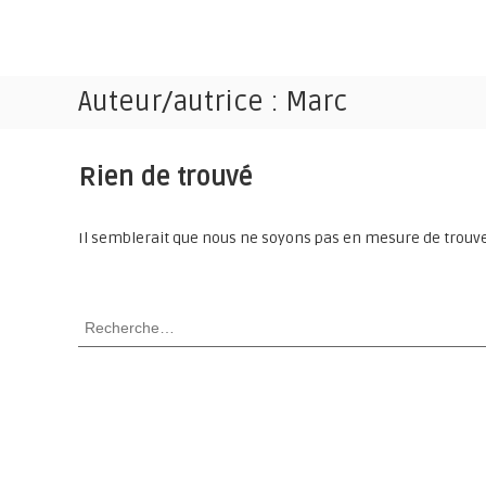
A
l
T
l
E
e
Auteur/autrice :
Marc
N
r
a
C
u
H
c
Rien de trouvé
I
o
n
t
Il semblerait que nous ne soyons pas en mesure de trouve
e
n
R
u
e
c
h
e
r
c
h
e