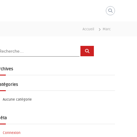
Accueil
Marc
R
e
c
h
e
rchives
r
c
h
e
atégories
r
Aucune catégorie
éta
Connexion